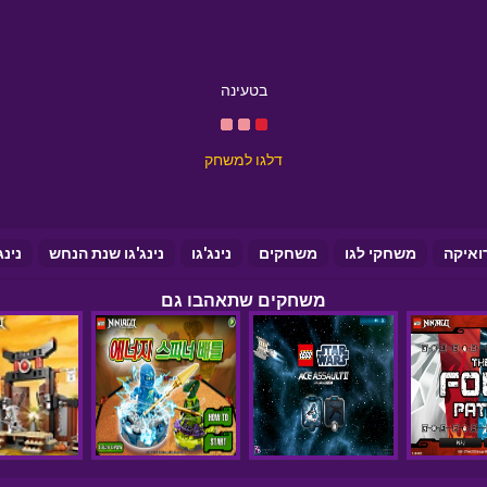
בטעינה
דלגו למשחק
ואיקה
משחקי לגו
משחקים
נינג'גו
נינג'גו שנת הנחש
נינג
משחקים שתאהבו גם