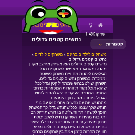
משחקים לילדים בחינם
שחקו 1.48K
נחשים קטנים גדולים
קטגוריות
משחקים לילדים בחינם
»
משחקים לילדים
»
נחשים קטנים גדולים
נחשים קטנים גדולים הוא משחק מחשב מקוון
מהנה ומאתגר המאפשר לשחקנים מכל
הגילאים ליהנות מחוויית משחק פשוטה
וממכרת. במשחק נחשים קטנים גדולים,
השחקן שולט בנחש שמתחיל קטן וגדל ככל
שהוא אוכל נקודות זוהרות המפוזרות ברחבי
המפה. המטרה העיקרית היא להפוך לנחש
הגדול ביותר במפה תוך הימנעות
מהתנגשויות עם נחשים אחרים או עם גוף
הנחש שלך עצמו. ככל שהנחש גדל, כך המשחק
הופך לקשה יותר והשליטה בו דורשת דיוק רב
ותגובות מהירות. השחקן נדרש לשלב יכולת
תכנון מהירה, זריזות ואסטרטגיה כדי להישאר
בחיים. המשחק נחשים קטנים גדולים מציע
חוויית תחרות בזמן אמת בין שחקנים מרחבי